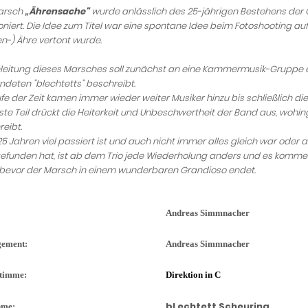
arsch
„Ährensache“
wurde anlässlich des 25-jährigen Bestehens der
iert. Die Idee zum Titel war eine spontane Idee beim Fotoshooting auf
n-) Ähre vertont wurde.
nleitung dieses Marsches soll zunächst an eine Kammermusik-Gruppe e
deten "blechtetts" beschreibt.
fe der Zeit kamen immer wieder weiter Musiker hinzu bis schließlich di
ste Teil drückt die Heiterkeit und Unbeschwertheit der Band aus, wohi
eibt.
25 Jahren viel passiert ist und auch nicht immer alles gleich war oder
gefunden hat, ist ab dem Trio jede Wiederholung anders und es komm
, bevor der Marsch in einem wunderbaren Grandioso endet.
Andreas Simmnacher
ement:
Andreas Simmnacher
timme:
Direktion in C
bLechtett Scheuring
hme: