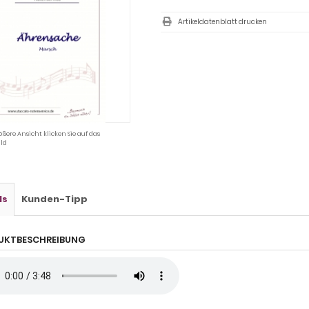
Artikeldatenblatt drucken
ößere Ansicht klicken Sie auf das
ld
ls
Kunden-Tipp
UKTBESCHREIBUNG