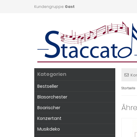
Kundengruppe:
Gast
Kategorien
Ko
Bestseller
Startseite
Blasorchester
Ähre
Boarischer
Konzertant
Musikdeko