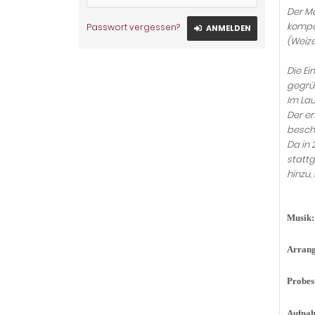
Der M
kompon
Passwort vergessen?
ANMELDEN
(Weize
Die Ei
gegrün
Im Lau
Der er
beschr
Da in 
statt
hinzu
Musik:
Arrang
Probes
Aufna