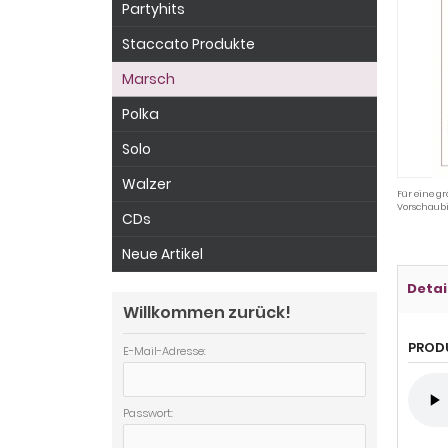
Partyhits
Staccato Produkte
Marsch
Polka
Solo
Walzer
Für eine gr
Vorschaubi
CDs
Neue Artikel
Detai
Willkommen zurück!
PROD
E-Mail-Adresse:
Passwort: