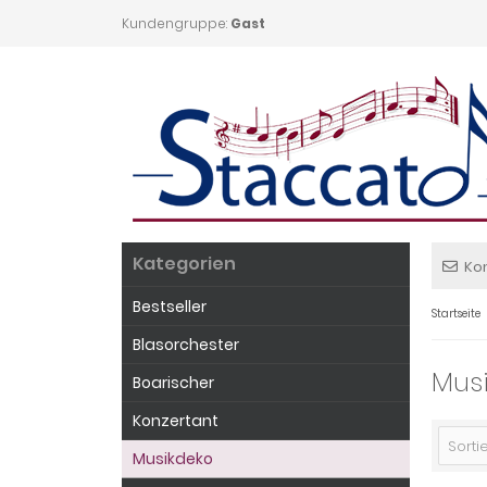
Kundengruppe:
Gast
Kategorien
Ko
Bestseller
Startseite
Blasorchester
Mus
Boarischer
Konzertant
Sortie
Musikdeko