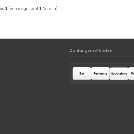
bis
3
(von insgesamt
3
Artikeln)
Zahlungsmethoden