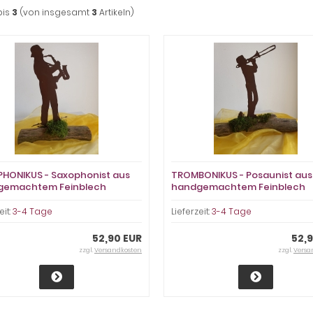
bis
3
(von insgesamt
3
Artikeln)
HONIKUS - Saxophonist aus
TROMBONIKUS - Posaunist aus
gemachtem Feinblech
handgemachtem Feinblech
eit:
3-4 Tage
Lieferzeit:
3-4 Tage
52,90 EUR
52,
zzgl.
Versandkosten
zzgl.
Versa