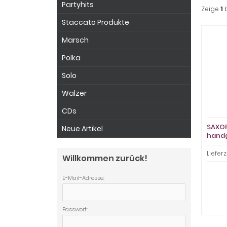
Partyhits
Zeige
1
Staccato Produkte
Marsch
Polka
Solo
Walzer
CDs
SAXOP
Neue Artikel
hand
Lieferz
Willkommen zurück!
E-Mail-Adresse:
Passwort: