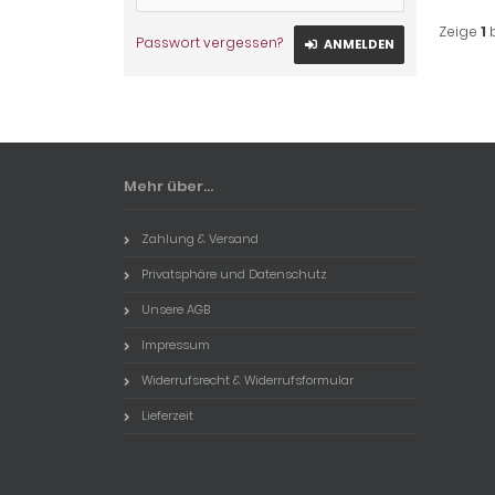
Zeige
1
Passwort vergessen?
ANMELDEN
Mehr über...
Zahlung & Versand
Privatsphäre und Datenschutz
Unsere AGB
Impressum
Widerrufsrecht & Widerrufsformular
Lieferzeit